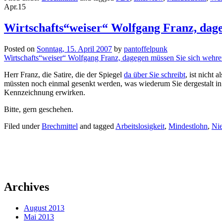
Apr.
15
Wirtschafts“weiser“ Wolfgang Franz, dag
Posted on
Sonntag, 15. April 2007
by
pantoffelpunk
Wirtschafts“weiser“ Wolfgang Franz, dagegen müssen Sie sich weh
Herr Franz, die Satire, die der Spiegel
da über Sie schreibt
, ist nicht
müssten noch einmal gesenkt werden, was wiederum Sie dergestalt in M
Kennzeichnung erwirken.
Bitte, gern geschehen.
Filed under
Brechmittel
and tagged
Arbeitslosigkeit
,
Mindestlohn
,
Nie
Archives
August 2013
Mai 2013