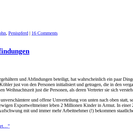
ohn
,
Penispferd
|
16 Comments
findungen
hältern und Abfindungen beteiligt, hat wahrscheinlich ein paar Dinge 
r just von den Personen initialisiert und getragen, die in den verga
en Weihnachtszeit just die Personen, als deren Vertreter sie sich versteh
 unverschämtere und offene Umverteilung von unten nach oben statt, s
ewigen Exportweltmeister leben 2 Millionen Kinder in Armut. In einer 
schwung mit und immer mehr Arbeitnehmer (!) bekommen staatliche T