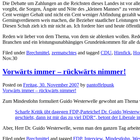
Die Debatte um Zahlungen an die Reichsten dieses Landes ist vor alle
vorgibt, die Sorgen, Ängste und Nöte des „kleinen Mannes“ zu verst
Cent weniger Gehalt und nicht ein Cent weniger Abfindung gezahlt w
Gerningverdienern weis machen, die Bezieher staatlicher Leistungen
Diesen Schuh zieh ich mir nicht an. Ich fordere hier und heute öffe
Reden wir lieber von dem Thema, von dem sie ablenken wollen. Reden 
Branchen und ein leistungsunabhängiges Grundeinkommen für alle daf
Filed under
Brechmittel
,
zermatschtes
and tagged
CDU
,
Hirnfick
,
Hor
Nov.
30
Vorwärts immer – rückwärts nimmer!
Posted on
Freitag, 30. November 2007
by
pantoffelpunk
Vorwärts immer – rückwärts nimmer!
Zum Mindestlohn formuliert Guido Westerwelle gewohnt am Thema 
Scharfe Kritik übt dagegen FDP-Parteichef Dr. Guido Westerwel
geschieht, dann ist mir das zu viel DDR“, betont der Liberale 
Aber, Herr Dr. Guido Westerwelle, wenn man den ganzen Tag arbeitet
Filed under
Brechmittel
and tagged
FDP
,
Interview
,
Mindestlohn
,
Wes