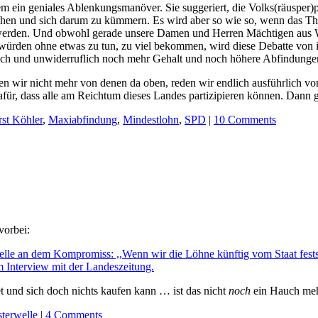
m ein geniales Ablenkungsmanöver. Sie suggeriert, die Volks(räusper)p
ehen und sich darum zu kümmern. Es wird aber so wie so, wenn das The
erden. Und obwohl gerade unsere Damen und Herren Mächtigen aus Wirt
 würden ohne etwas zu tun, zu viel bekommen, wird diese Debatte von
ntlich und unwiderruflich noch mehr Gehalt und noch höhere Abfindunge
wir nicht mehr von denen da oben, reden wir endlich ausführlich von 
ür, dass alle am Reichtum dieses Landes partizipieren können. Dann 
st Köhler
,
Maxiabfindung
,
Mindestlohn
,
SPD
|
10 Comments
vorbei:
le an dem Kompromiss: ,,Wenn wir die Löhne künftig vom Staat festsetz
im Interview mit der Landeszeitung.
 und sich doch nichts kaufen kann … ist das nicht
noch
ein Hauch m
terwelle
|
4 Comments