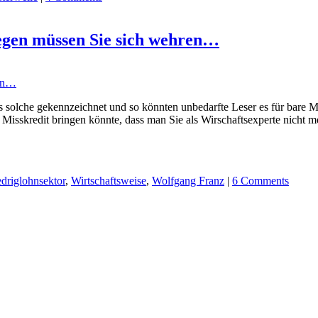
egen müssen Sie sich wehren…
ren…
 als solche gekennzeichnet und so könnten unbedarfte Leser es für bare
isskredit bringen könnte, dass man Sie als Wirschaftsexperte nicht meh
driglohnsektor
,
Wirtschaftsweise
,
Wolfgang Franz
|
6 Comments