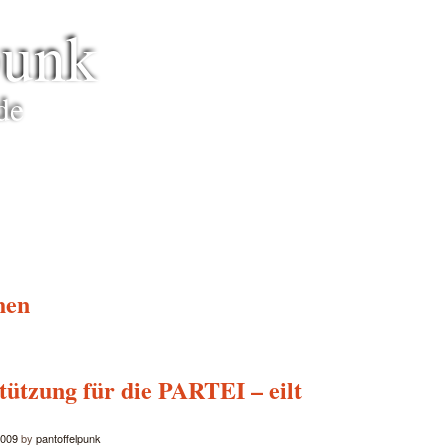
punk
de
hen
stützung für die PARTEI – eilt
2009
by
pantoffelpunk