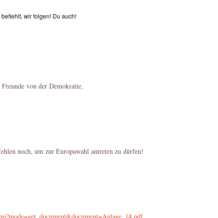
iehlt, wir folgen! Du auch!
 Freunde von der Demokratie,
 fehlen noch, um zur Europawahl antreten zu dürfen!
x.php?mode=get_document&document=Anlage_14.pdf