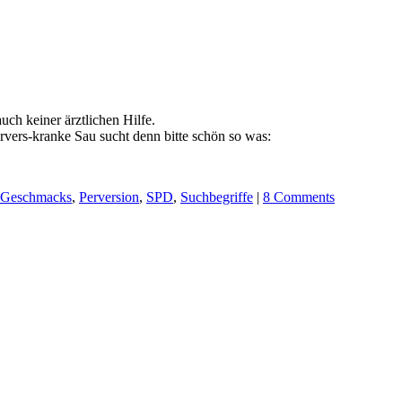
ch keiner ärztlichen Hilfe.
ervers-kranke Sau sucht denn bitte schön so was:
n Geschmacks
,
Perversion
,
SPD
,
Suchbegriffe
|
8 Comments