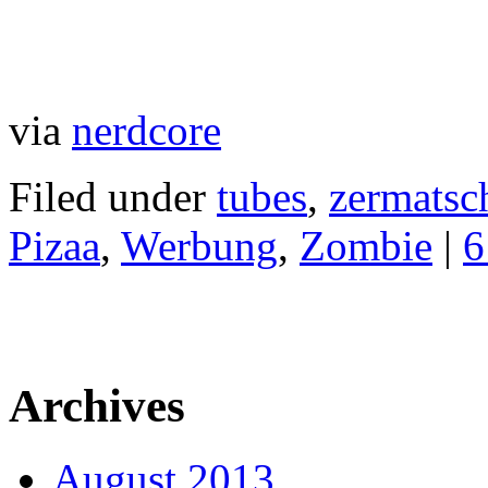
via
nerdcore
Filed under
tubes
,
zermatsc
Pizaa
,
Werbung
,
Zombie
|
6
Archives
August 2013