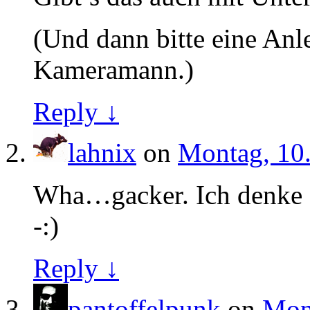
(Und dann bitte eine Anl
Kameramann.)
Reply ↓
lahnix
on
Montag, 10.
Wha…gacker. Ich denke P
-:)
Reply ↓
pantoffelpunk
on
Mont