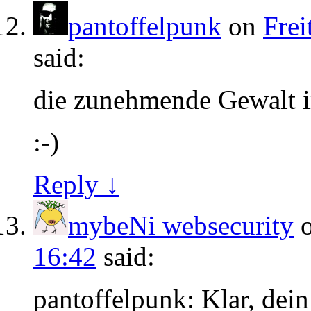
pantoffelpunk
on
Frei
said:
die zunehmende Gewalt i
:-)
Reply ↓
mybeNi websecurity
16:42
said:
pantoffelpunk: Klar, dein