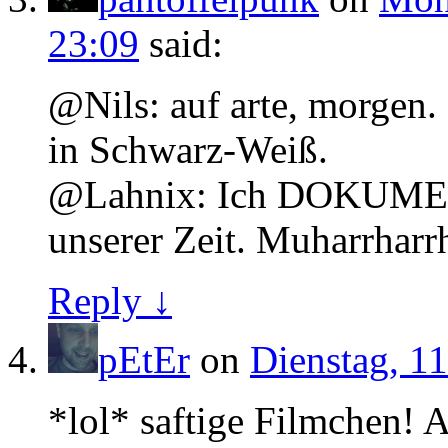
23:09
said:
@Nils: auf arte, morgen.
in Schwarz-Weiß.
@Lahnix: Ich DOKUMEN
unserer Zeit. Muharrharrh
Reply ↓
pEtEr
on
Dienstag, 1
*lol* saftige Filmchen! A