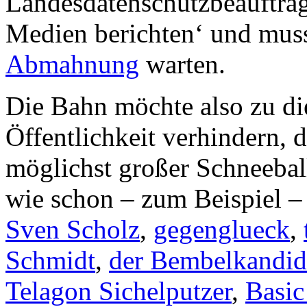
Landesdatenschutzbeauftra
Medien berichten‘ und muss
Abmahnung
warten.
Die Bahn möchte also zu di
Öffentlichkeit verhindern, 
möglichst großer Schneebal
wie schon – zum Beispiel –
Sven Scholz
,
gegenglueck
,
Schmidt
,
der Bembelkandid
Telagon Sichelputzer
,
Basic