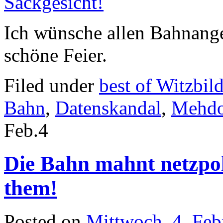
Ich wünsche allen Bahnange
schöne Feier.
Filed under
best of Witzbil
Bahn
,
Datenskandal
,
Mehdo
Feb.
4
Die Bahn mahnt netzpol
them!
Posted on
Mittwoch, 4. Feb