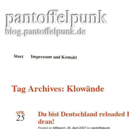
pantoffelpunk
blog.pantoffelpunk.de
Start
Impressum und Kontakt
Tag Archives:
Klowände
Du bist Deutschland reloaded I
APR.
25
dran!
Posted on
Mittwoch, 25. April 2007
by
pantoffelpunk