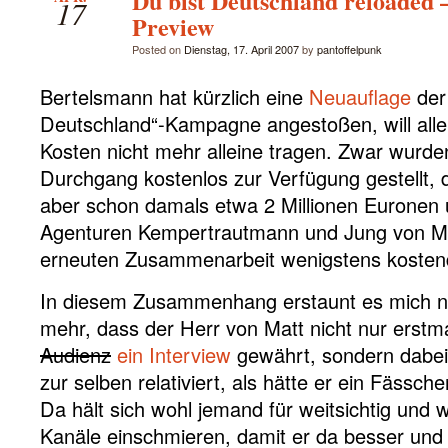
Du bist Deutschland reloaded –
17
Preview
Posted on
Dienstag, 17. April 2007
by
pantoffelpunk
Bertelsmann hat kürzlich eine
Neuauflage
der 
Deutschland“-Kampagne angestoßen, will aller
Kosten nicht mehr alleine tragen. Zwar wurde
Durchgang kostenlos zur Verfügung gestellt, 
aber schon damals etwa 2 Millionen Euronen u
Agenturen Kempertrautmann und Jung von Mat
erneuten Zusammenarbeit wenigstens kosten
In diesem Zusammenhang erstaunt es mich nat
mehr, dass der Herr von Matt nicht nur erst
Audienz
ein Interview
gewährt, sondern dabei 
zur selben relativiert, als hätte er ein Fässc
Da hält sich wohl jemand für weitsichtig und wi
Kanäle einschmieren, damit er da besser und