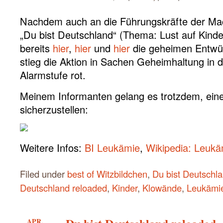
Nachdem auch an die Führungskräfte der Ma
„Du bist Deutschland“ (Thema: Lust auf Kinde
bereits
hier
,
hier
und
hier
die geheimen Entwürf
stieg die Aktion in Sachen Geheimhaltung in 
Alarmstufe rot.
Meinem Informanten gelang es trotzdem, ein
sicherzustellen:
Weitere Infos:
BI Leukämie
,
Wikipedia: Leukä
Filed under
best of Witzbildchen
,
Du bist Deutschl
Deutschland reloaded
,
Kinder
,
Klowände
,
Leukämie
APR.