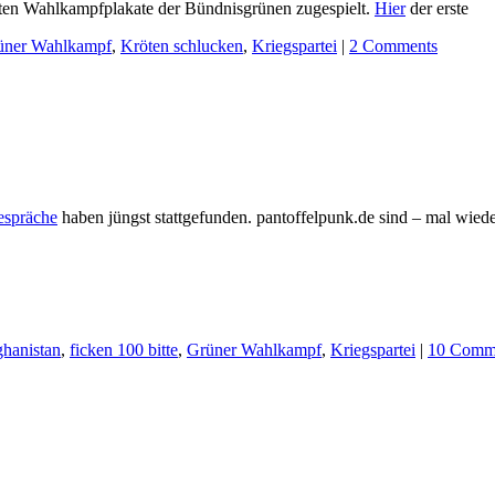
sten Wahlkampfplakate der Bündnisgrünen zugespielt.
Hier
der erste
üner Wahlkampf
,
Kröten schlucken
,
Kriegspartei
|
2 Comments
espräche
haben jüngst stattgefunden. pantoffelpunk.de sind – mal wiede
hanistan
,
ficken 100 bitte
,
Grüner Wahlkampf
,
Kriegspartei
|
10 Comm