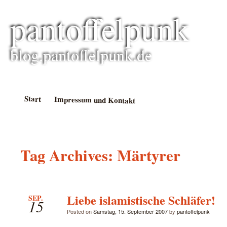
pantoffelpunk
blog.pantoffelpunk.de
Start
Impressum und Kontakt
Tag Archives:
Märtyrer
Liebe islamistische Schläfer!
SEP.
15
Posted on
Samstag, 15. September 2007
by
pantoffelpunk