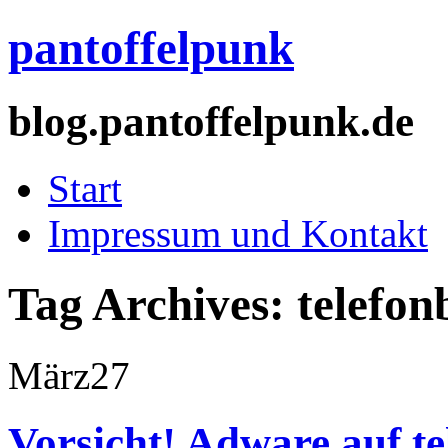
pantoffelpunk
blog.pantoffelpunk.de
Start
Impressum und Kontakt
Tag Archives:
telefon
März
27
Vorsicht! Adware auf t