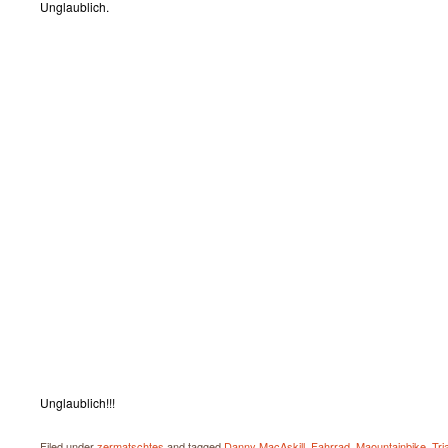
Unglaublich.
Unglaublich!!!
Filed under
zermatschtes
and tagged
Danny MacAskill
,
Fahrrad
,
Maountainbike
,
Tria