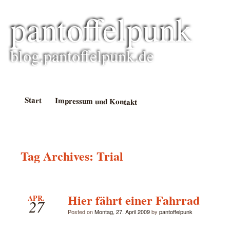
pantoffelpunk
blog.pantoffelpunk.de
Start
Impressum und Kontakt
Tag Archives:
Trial
Hier fährt einer Fahrrad
APR.
27
Posted on
Montag, 27. April 2009
by
pantoffelpunk