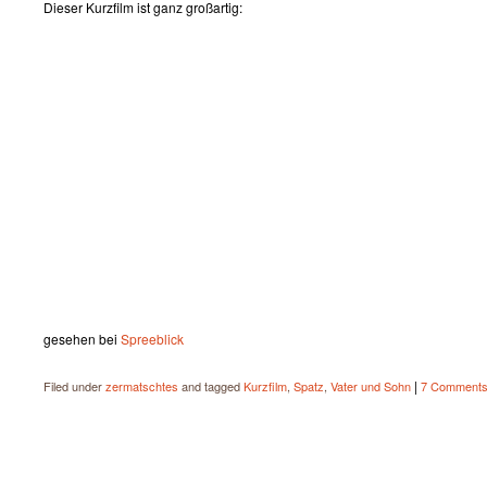
Dieser Kurzfilm ist ganz großartig:
gesehen bei
Spreeblick
|
Filed under
zermatschtes
and tagged
Kurzfilm
,
Spatz
,
Vater und Sohn
7 Comment