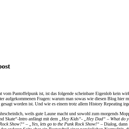
post
t vom Pantoffelpunk ist, ist das folgende scheinbare Eigenlob kein wirk
öfter aufgekommenen Fragen: warum man sowas wie diesen Blog hier mac
gesagt worden ist. Und wie es einem trotz allem History Repeating irg
hrscheinlich, weils gute Laune macht und sowohl zum morgends Moppe
nd Skate“-Intro anfängt mit dem
„Hey Kids“- „Hey Dad“ – What do yo
Rock Show?“ – „Yes, lets go to the Punk Rock Show!“
– Dialog, dann 