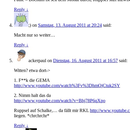
Reply ↓
;)
on
Samstag, 13. August 2011 at 20:24
said:
Macht nur so weiter…
Reply ↓
ackerpaul
on
Dienstag, 16. August 2011 at 16:57
said:
Witten? etwa dort->
1. F**k die GEMA
http://www.youtube.com/watch%3Fv%3DhmQjCtuk2SY
2. Nimm halt das da
http://www.youtube.com/watch?v=Bhj78P6qXpo
Ruppsel auf Schalke,… da fällt mir RKL
http://www.youtub
liegen. *chrchrchr*
Reply ↓