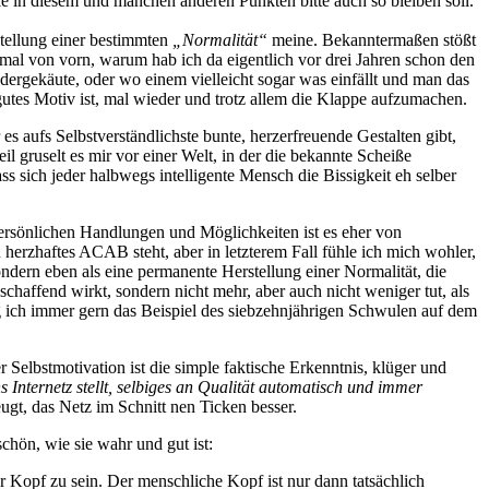
die in diesem und manchen anderen Punkten bitte auch so bleiben soll.
stellung einer bestimmten
„Normalität“
meine. Bekanntermaßen stößt
al von vorn, warum hab ich da eigentlich vor drei Jahren schon den
ergekäute, oder wo einem vielleicht sogar was einfällt und man das
gutes Motiv ist, mal wieder und trotz allem die Klappe aufzumachen.
 aufs Selbstverständlichste bunte, herzerfreuende Gestalten gibt,
 gruselt es mir vor einer Welt, in der die bekannte Scheiße
ss sich jeder halbwegs intelligente Mensch die Bissigkeit eh selber
persönlichen Handlungen und Möglichkeiten ist es eher von
rzhaftes ACAB steht, aber in letzterem Fall fühle ich mich wohler,
ondern eben als eine permanente Herstellung einer Normalität, die
haffend wirkt, sondern nicht mehr, aber auch nicht weniger tut, als
ng ich immer gern das Beispiel des siebzehnjährigen Schwulen auf dem
 Selbstmotivation ist die simple faktische Erkenntnis, klüger und
 Internetz stellt, selbiges an Qualität automatisch und immer
eugt, das Netz im Schnitt nen Ticken besser.
chön, wie sie wahr und gut ist:
 Kopf zu sein. Der menschliche Kopf ist nur dann tatsächlich