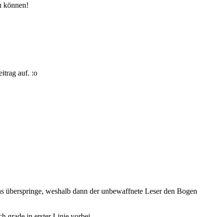
zu können!
trag auf. :o
was überspringe, weshalb dann der unbewaffnete Leser den Bogen
h grade in erster Linie vorbei…