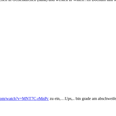
e.com/watch?v=MNT7C-rMnPc
zu ein,…Ups,.. bin grade am abschweife