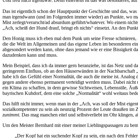
Und freu mich irgendwie. Denn einerseits ist das was besonderes, auf 
Das ist eigentlich schon der Hauptpunkt der Geschichte und das, was
man irgendwann (und im Folgenden immer wieder) an Punkte, wo man s
Mist zerlegt/verarscht/ad absurdum geführt/whatever. Wo einem nicht
„Ach, scheiß der Hund drauf, bringt eh nichts“ einsetzt. An den Punk
Den Honig muss ich eben mal dem Punk um seine Fresse schmieren, den
die die Welt im Allgemeinen und das eigene Leben im besonderen ein S
abgesondert werden kann, ohne dass jemand wie er eine Bissigkeit dazu
dazudenken kann und muss.
Mein Beispiel, dass ich da immer gern heranziehe, ist das Netz und 
geringerem Einfluss, ob an den Häuserwänden in der Nachbarschaft „
habe ich das Gefühl einer Normalität, die auch die meine ist. Analog 
gegen andere ebenso permanent verteidigt werden muss. Dabei nicht un
ein Klima zu schaffen, in dem gewisse Sichtweisen, Lebensstile, Äu
bayrischen Kuhdorf, dem eine solche „Normalität“ wohl weitaus bedeu
Das hilft nicht immer, wenn man in der „Ach, was soll der Mist eigent
sozialkompetenter zu sein als neunzig Prozent der Leute draußen im
zunimmt
. Das mag manchen eitel und selbstverliebt im Ohr klingen, ab
Um den Meister Bernhard mit einer meiner Lieblingspassagen zu bemühe
„Der Kopf hat ein suchender Kopf zu sein, ein nach den Fehler