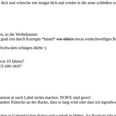
f dich und wünsche mir innigst dich mal wieder in die arme schließen 
en, so die Werbebanner.
 grad erst durch Korrupts *hüstel*
wie üblich
etwas weitschweifigen Bei
schwulen schlagen dürfte :)
vor 10 Jahren?
MA oder nich?
annste je nach Label nichts machen. NORX sind gross!
andere Klatsche an der Backe, dass es lang wird oder dass ich irgend
chen in Gelsenkirchen (haha) und werkelt in Witten. An Bochum fahr ic