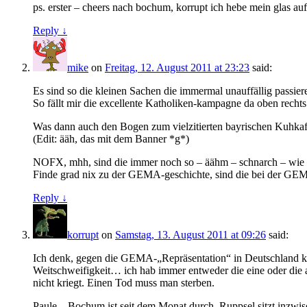
ps. erster – cheers nach bochum, korrupt ich hebe mein glas au
Reply ↓
mike
on
Freitag, 12. August 2011 at 23:23
said:
Es sind so die kleinen Sachen die immermal unauffällig passier
So fällt mir die excellente Katholiken-kampagne da oben rechts
Was dann auch den Bogen zum vielzitierten bayrischen Kuhkaff
(Edit: ääh, das mit dem Banner *g*)
NOFX, mhh, sind die immer noch so – äähm – schnarch – wie 
Finde grad nix zu der GEMA-geschichte, sind die bei der GE
Reply ↓
korrupt
on
Samstag, 13. August 2011 at 09:26
said:
Ich denk, gegen die GEMA-„Repräsentation“ in Deutschland k
Weitschweifigkeit… ich hab immer entweder die eine oder die 
nicht kriegt. Einen Tod muss man sterben.
Paule – Bochum ist seit dem Monat durch, Ruppsel sitzt inzwis