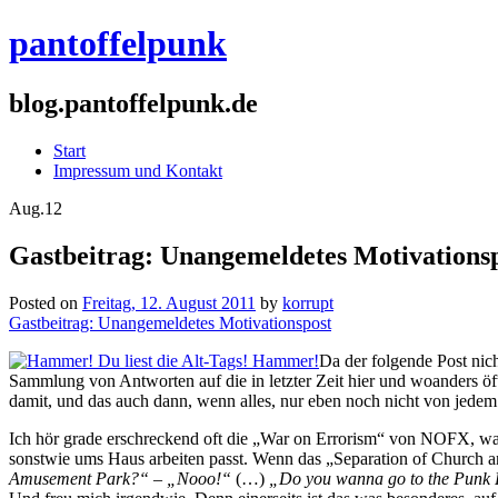
pantoffelpunk
blog.pantoffelpunk.de
Start
Impressum und Kontakt
Aug.
12
Gastbeitrag: Unangemeldetes Motivations
Posted on
Freitag, 12. August 2011
by
korrupt
Gastbeitrag: Unangemeldetes Motivationspost
Da der folgende Post nich
Sammlung von Antworten auf die in letzter Zeit hier und woanders 
damit, und das auch dann, wenn alles, nur eben noch nicht von jedem 
Ich hör grade erschreckend oft die „War on Errorism“ von NOFX, wa
sonstwie ums Haus arbeiten passt. Wenn das „Separation of Church a
Amusement Park?“ – „Nooo!“
(…)
„Do you wanna go to the Punk 