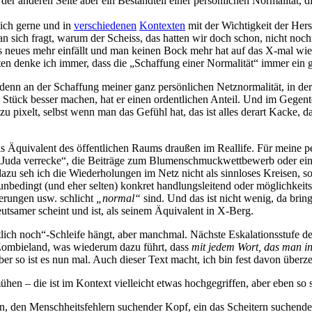
der anderen Seite aber ein Bestandteil einer persönlichen Normalität, 
 ich gerne und in
verschiedenen
Kontexten
mit der Wichtigkeit der Her
ich fragt, warum der Scheiss, das hatten wir doch schon, nicht nochm
s neues mehr einfällt und man keinen Bock mehr hat auf das X-mal wied
ten denke ich immer, dass die „Schaffung einer Normalität“ immer ein 
n an der Schaffung meiner ganz persönlichen Netznormalität, in der es
tück besser machen, hat er einen ordentlichen Anteil. Und im Gegenteil
 pixelt, selbst wenn man das Gefühl hat, das ist alles derart Kacke, da
das Äquivalent des öffentlichen Raums draußen im Reallife. Für meine 
Juda verrecke“, die Beiträge zum Blumenschmuckwettbewerb oder ein he
dazu seh ich die Wiederholungen im Netz nicht als sinnloses Kreisen, s
bedingt (und eher selten) konkret handlungsleitend oder möglichkeitssc
ßerungen usw. schlicht
„normal“
sind. Und das ist nicht wenig, da bri
tsamer scheint und ist, als seinem Äquivalent in X-Berg.
lich noch“-Schleife hängt, aber manchmal. Nächste Eskalationsstufe der
 Zombieland, was wiederum dazu führt, dass
mit jedem Wort, das man ins
er so ist es nun mal. Auch dieser Text macht, ich bin fest davon überz
n – die ist im Kontext vielleicht etwas hochgegriffen, aber eben so s
n, den Menschheitsfehlern suchender Kopf, ein das Scheitern suchender