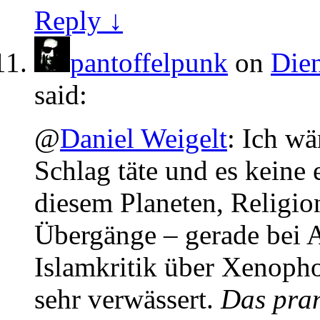
Reply ↓
pantoffelpunk
on
Dien
said:
@
Daniel Weigelt
: Ich wä
Schlag täte und es keine
diesem Planeten, Religion
Übergänge – gerade bei A
Islamkritik über Xenoph
sehr verwässert.
Das pran