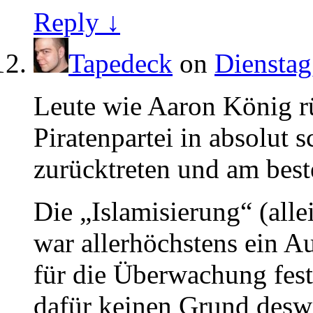
Reply ↓
Tapedeck
on
Dienstag
Leute wie Aaron König r
Piratenpartei in absolut s
zurücktreten und am best
Die „Islamisierung“ (alle
war allerhöchstens ein 
für die Überwachung fes
dafür keinen Grund desw