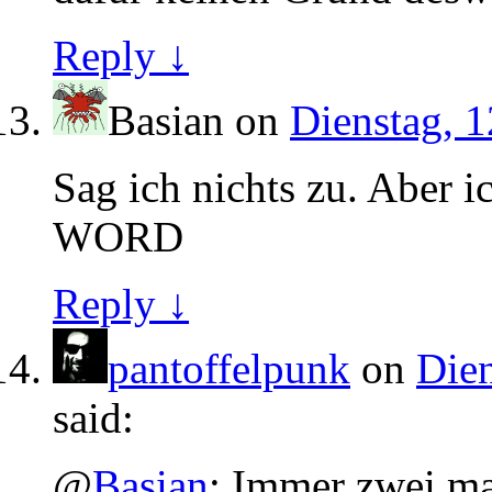
Reply ↓
Basian
on
Dienstag, 1
Sag ich nichts zu. Aber i
WORD
Reply ↓
pantoffelpunk
on
Dien
said:
@
Basian
: Immer zwei m