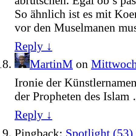
abrutschen. Egal ob’s pas
So ähnlich ist es mit Ko
vor den Muselmanen muss 
Reply ↓
MartinM
on
Mittwoch
Ironie der Künstlernamen
der Propheten des Islam
Reply ↓
Pingback:
Spotlight (53)