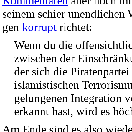
Kommentaren
aber noch mit
seinem schier unendlichen 
gen
korrupt
richtet:
Wenn du die offensicht
zwischen der Einschränk
der sich die Piratenparte
islamistischen Terrorism
gelungenen Integration v
erkannt hast, wird es höch
Am Ende sind es also wieder