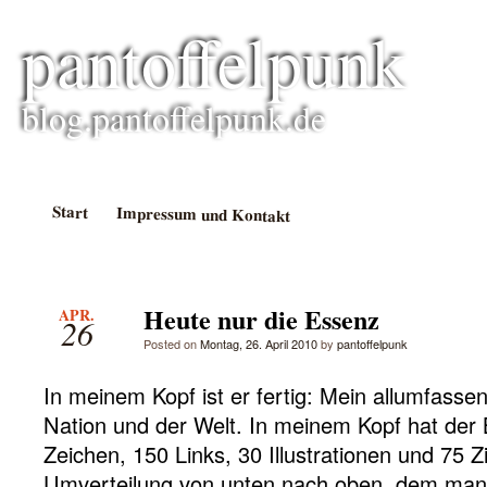
pantoffelpunk
blog.pantoffelpunk.de
Start
Impressum und Kontakt
Heute nur die Essenz
APR.
26
Posted on
Montag, 26. April 2010
by
pantoffelpunk
In meinem Kopf ist er fertig: Mein allumfasse
Nation und der Welt. In meinem Kopf hat der
Zeichen, 150 Links, 30 Illustrationen und 75 Z
Umverteilung von unten nach oben, dem manif