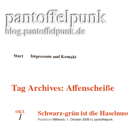
pantoffelpunk
blog.pantoffelpunk.de
Start
Impressum und Kontakt
Tag Archives:
Affenscheiße
Schwarz-grün ist die Haselnuss
OKT.
1
Posted on
Mittwoch, 1. Oktober 2008
by
pantoffelpunk