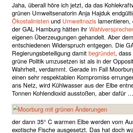
Jaha, überall höre ich jetzt, da das Kohlekra
grünen Umweltsenatorin Anja Hajduk endgülti
Ökostalinisten
und
Umweltnazis
lamentieren,
der GAL Hamburg hätten ihr
Wahlverspreche
eigenen Überzeugungen gehandelt. Aber dem 
entschiedenen Widerspruch entgegen. Die GA
Regierungsbeteiligung damit
begründet
, dass
grüne Politik umzusetzen ist als in der Opposi
Wahrheit, verdammt. Gerade im Fall Moorbur
einen sehr respektablen Kompromiss errungen
ans Netz, wird Kühlwasser aus der Elbe entn
Tonnen Kohlendioxid ausstoßen, aber dafür 
der dann 35° C warmen Elbe werden vom Aus
exotische Fische ausgesetzt. Das hat doch wa