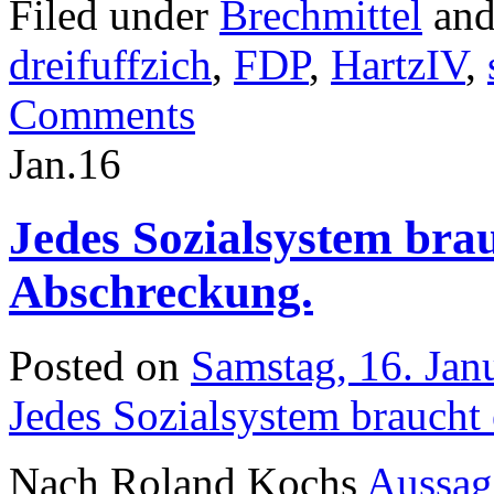
Filed under
Brechmittel
and
dreifuffzich
,
FDP
,
HartzIV
,
Comments
Jan.
16
Jedes Sozialsystem bra
Abschreckung.
Posted on
Samstag, 16. Jan
Jedes Sozialsystem braucht
Nach Roland Kochs
Aussag