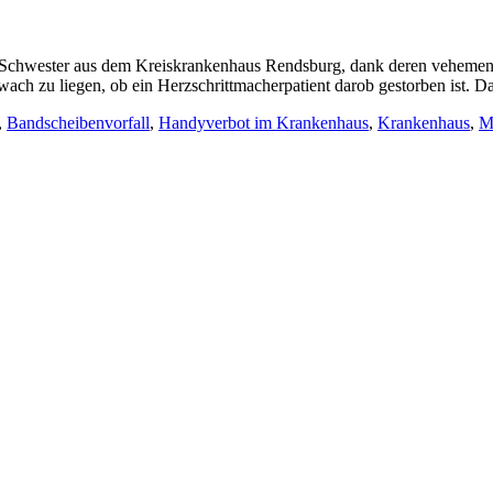
chwester aus dem Kreiskrankenhaus Rendsburg, dank deren vehement ve
ch zu liegen, ob ein Herzschrittmacherpatient darob gestorben ist. D
,
Bandscheibenvorfall
,
Handyverbot im Krankenhaus
,
Krankenhaus
,
M