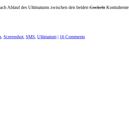
kt nach Ablauf des Ultimatums zwischen den beiden
Gockeln
Kontrahenten
n
,
Screenshot
,
SMS
,
Ultimatum
|
16 Comments