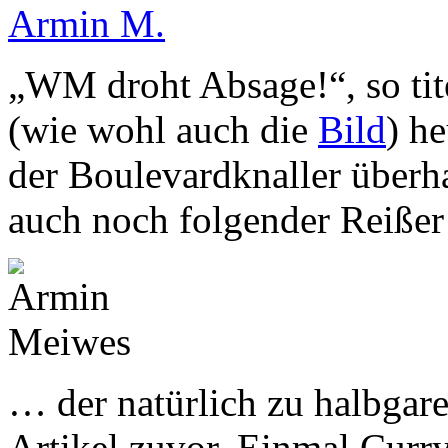
Armin M.
„WM droht Absage!“, so ti
(wie wohl auch die
Bild
) h
der Boulevardknaller überhau
auch noch folgender Reiße
… der natürlich zu halbgar
Artikel zuvor. Einmal Curry