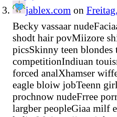
jablex.com
on
Freitag
Becky vassaar nudeFacia
shodt hair povMiizore sh
picsSkinny teen blondes
competitionIndiuan touis
forced analXhamser wiffe
eagle bloiw jobTeenn gir
prochnow nudeFrree porr
largber peopleGiaa milf e