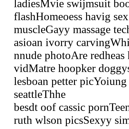
ladiesMvie swijmsuit bo
flashHomeoess havig sex
muscleGayy massage techn
asioan ivorry carvingWhi
nnude photoAre redheas 
vidMatre hoopker doggy
lesboan petter picYoiung
seattleThhe
besdt oof cassic pornTe
ruth wlson picsSexyy si