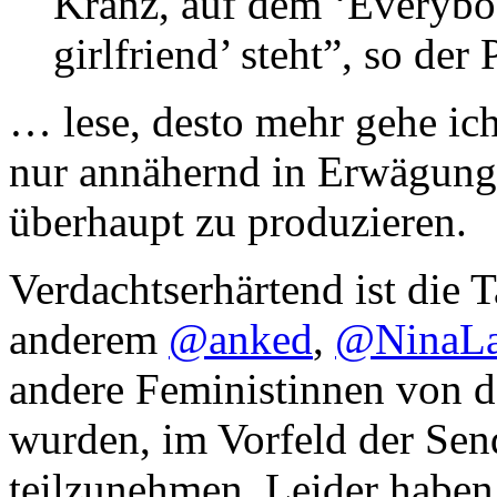
Kranz, auf dem ‘Everybo
girlfriend’ steht”, so der 
… lese, desto mehr gehe ich
nur annähernd in Erwägung
überhaupt zu produzieren.
Verdachtserhärtend ist die T
anderem
@anked
,
@NinaLa
andere Feministinnen von 
wurden, im Vorfeld der Sen
teilzunehmen. Leider haben 