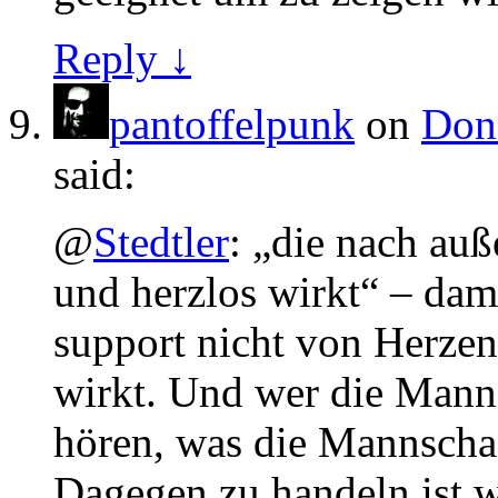
Reply ↓
pantoffelpunk
on
Donn
said:
@
Stedtler
: „die nach auße
und herzlos wirkt“ – dami
support nicht von Herzen
wirkt. Und wer die Mannsc
hören, was die Mannschaf
Dagegen zu handeln ist w