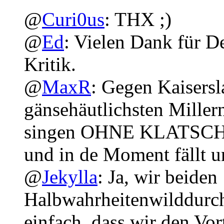
@
Curi0us
: THX ;)
@
Ed
: Vielen Dank für D
Kritik.
@
MaxR
: Gegen Kaisersl
gänsehäutlichsten Miller
singen OHNE KLATSCHEN
und in de Moment fällt 
@
Jekylla
: Ja, wir beiden
Halbwahrheitenwilddurch
einfach, dass wir den Vor