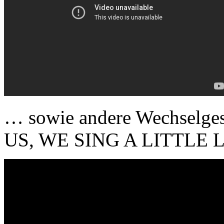
… sowie andere Wechselg
US, WE SING A LITTLE